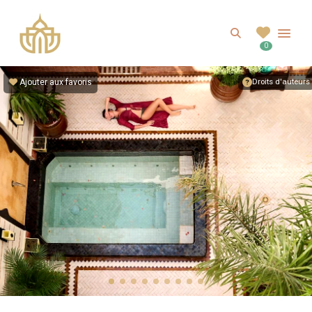
RIADHOTEL.FR
Search
0
Votre Riad au maroc pour un séjour authentique
Ajouter aux favoris
Droits d'auteurs