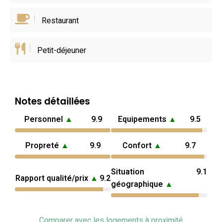
Restaurant
Petit-déjeuner
Notes détaillées
Personnel
▲
9.9
Equipements
▲
9.5
Propreté
▲
9.9
Confort
▲
9.7
Situation
9.1
Rapport qualité/prix
▲
9.2
géographique
▲
Comparer avec les logements à proximité