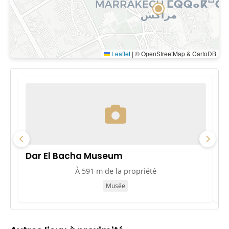
Leaflet
|
© OpenStreetMap & CartoDB
Dar El Bacha Museum
M
À 591 m de la propriété
Musée