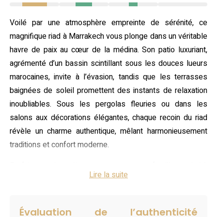
Voilé par une atmosphère empreinte de sérénité, ce
magnifique riad à Marrakech vous plonge dans un véritable
havre de paix au cœur de la médina. Son patio luxuriant,
agrémenté d’un bassin scintillant sous les douces lueurs
marocaines, invite à l’évasion, tandis que les terrasses
baignées de soleil promettent des instants de relaxation
inoubliables. Sous les pergolas fleuries ou dans les
salons aux décorations élégantes, chaque recoin du riad
révèle un charme authentique, mêlant harmonieusement
traditions et confort moderne.
Parfait pour des séjours en groupe ou en famille, ce riad à
Lire la suite
Marrakech propose quatre chambres raffinées, décorées
dans un style marocain contemporain et équipées de tout
le nécessaire pour un confort absolu. Chacune dispose
Évaluation de l’authenticité